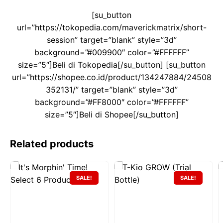
[su_button
url=”https://tokopedia.com/maverickmatrix/short-
session” target=”blank” style=”3d”
background=”#009900″ color=”#FFFFFF”
size=”5″]Beli di Tokopedia[/su_button] [su_button
url=”https://shopee.co.id/product/134247884/24508
352131/” target=”blank” style=”3d”
background=”#FF8000″ color=”#FFFFFF”
size=”5″]Beli di Shopee[/su_button]
Related products
SALE!
SALE!