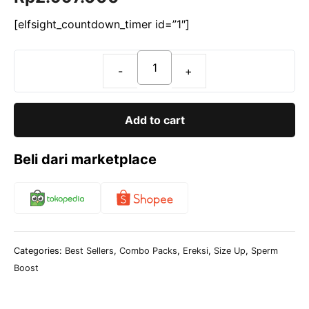
o
price
price
f
[elfsight_countdown_timer id=”1″]
5
was:
is:
Rp5.097.000.
Rp2.997.000.
Short
Session:
🔵Steel
Add to cart
+
🟢
Beli dari marketplace
Grow
+
🟤
Blow
quantity
Categories:
Best Sellers
,
Combo Packs
,
Ereksi
,
Size Up
,
Sperm
Boost