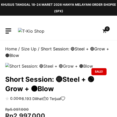
Skip
KHUSUS TANGGAL 18-24 MARET 2026 HANYA MELAYANI ORDER SHOPEE
to
(SPX)
content
0
Home
/
Size Up
/ Short Session: 🔵Steel + 🟢Grow +
🟤Blow
SALE!
Short Session: 🔵Steel + 🟢
Grow + 🟤Blow
0.00
8.193 Dilihat
0 Terjual
0
o
Rp
5.097.000
u
Original
Current
Rp
2.997.000
t