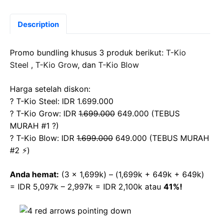
Description
Promo bundling khusus 3 produk berikut:
T-Kio
Steel
,
T-Kio Grow
, dan
T-Kio Blow
Harga setelah diskon:
? T-Kio Steel: IDR 1.699.000
? T-Kio Grow: IDR
1.699.000
649.000 (TEBUS
MURAH #1 ?)
? T-Kio Blow: IDR
1.699.000
649.000 (TEBUS MURAH
#2 ⚡)
Anda hemat:
(3 x 1,699k) – (1,699k + 649k + 649k)
= IDR 5,097k – 2,997k = IDR 2,100k atau
41%!