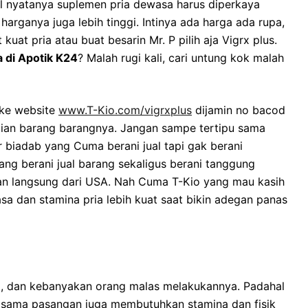
l nyatanya suplemen pria dewasa harus diperkaya
harganya juga lebih tinggi. Intinya ada harga ada rupa,
uat pria atau buat besarin Mr. P pilih aja Vigrx plus.
a di Apotik K24
? Malah rugi kali, cari untung kok malah
 ke website
www.T-Kio.com/vigrxplus
dijamin no bacod
lian barang barangnya. Jangan sampe tertipu sama
r biadab yang Cuma berani jual tapi gak berani
ng berani jual barang sekaligus berani tanggung
ian langsung dari USA. Nah Cuma T-Kio yang mau kasih
kasa dan stamina pria lebih kuat saat bikin adegan panas
ng, dan kebanyakan orang malas melakukannya. Padahal
 sama pasangan juga membutuhkan stamina dan fisik