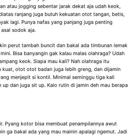
lan atau jogging sebentar jarak dekat aja udah keok,
diatas ranjang juga butuh kekuatan otot tangan, betis,
yak lagi. Punya nafas yang panjang juga penting
asal sodok aja.
ikin perut tambah buncit dan bakal ada timbunan lemak
h mini. Bisa banyangin gak kalau malas olahraga? Udah
gampang keok. Siapa mau kali? Nah olahraga itu
 kuat, otot otot badan juga lebih greng, dan dijamin
ng menjepit si kontil. Minimal seminggu tiga kali
sh up dan juga sit up. Kalo rutin di jamin deh mau berapa
 Mr. Pyang kotor bisa membuat penampilannya awut
min ga bakal ada yang mau mainin apalagi ngemut. Jadi