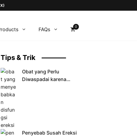
PX)
0
Products
FAQs
Tips & Trik
Obat yang Perlu
Diwaspadai karena
Berpotensi
Menyebabkan Disfungsi
Ereksi
Penyebab Susah Ereksi